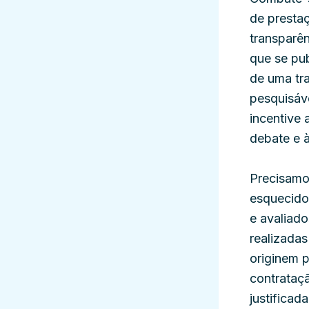
de prestaç
transparên
que se pu
de uma tra
pesquisáv
incentive
debate e à
Precisamo
esquecido
e avaliado
realizada
originem 
contrataç
justificad