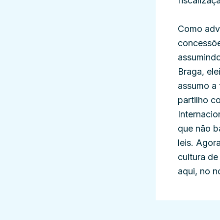
fiscalizaç
Como advo
concessões
assumindo
Braga, el
assumo a 
partilho 
Internacio
que não ba
leis. Agor
cultura d
aqui, no 