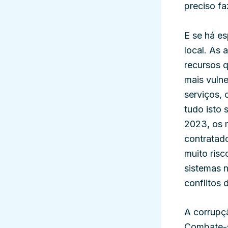
preciso fa
E se há e
local. As 
recursos 
mais vulne
serviços, 
tudo isto 
2023, os m
contratado
muito ris
sistemas 
conflitos 
A corrupç
Combate-se