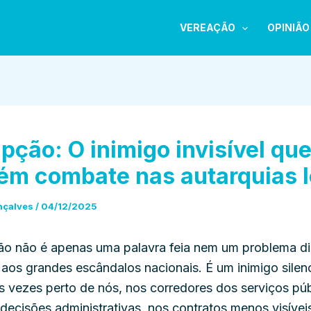
VEREAÇÃO
OPINIÃO
pção: O inimigo invisível qu
m combate nas autarquias l
nçalves
/
04/12/2025
ão não é apenas uma palavra feia nem um problema di
aos grandes escândalos nacionais. É um inimigo silen
s vezes perto de nós, nos corredores dos serviços púb
ecisões administrativas, nos contratos menos visíveis