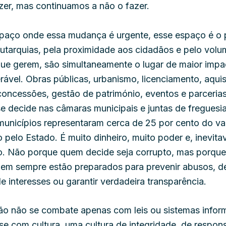
zer, mas continuamos a não o fazer.
spaço onde essa mudança é urgente, esse espaço é o
autarquias, pela proximidade aos cidadãos e pelo vol
que gerem, são simultaneamente o lugar de maior impa
rável. Obras públicas, urbanismo, licenciamento, aqui
concessões, gestão de património, eventos e parcerias
se decide nas câmaras municipais e juntas de freguesi
unicípios representaram cerca de 25 por cento do val
 pelo Estado. É muito dinheiro, muito poder e, inevita
co. Não porque quem decide seja corrupto, mas porque
nem sempre estão preparados para prevenir abusos, de
de interesses ou garantir verdadeira transparência.
ão não se combate apenas com leis ou sistemas inform
 com cultura, uma cultura de integridade, de respons