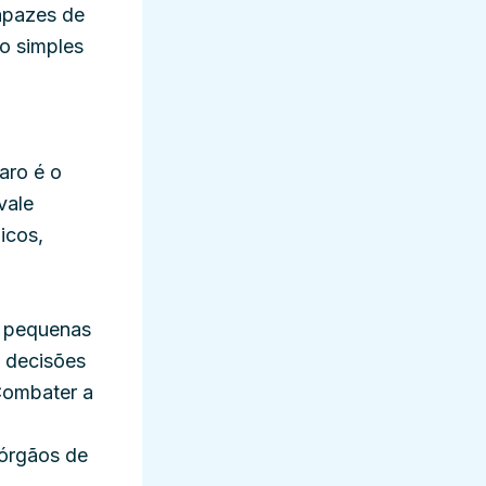
apazes de
do simples
aro é o
vale
icos,
e pequenas
e decisões
 Combater a
 órgãos de