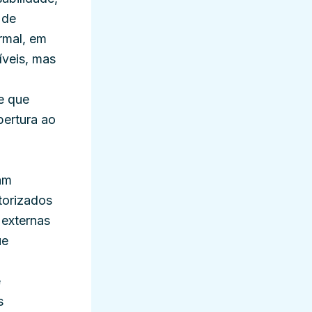
 de
rmal, em
veis, mas
e que
bertura ao
am
torizados
 externas
ue
e
s