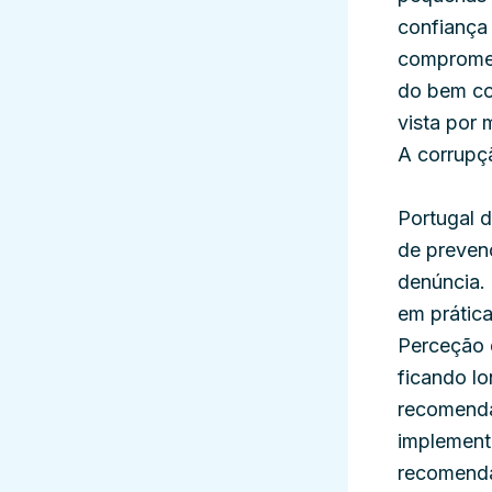
confiança 
compromet
do bem co
vista por 
A corrupç
Portugal d
de prevenç
denúncia. 
em prática
Perceção 
ficando l
recomenda
implementa
recomenda