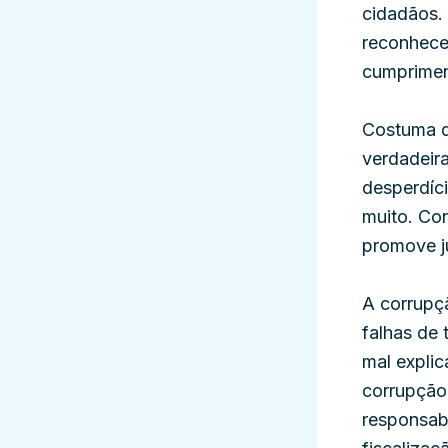
cidadãos.
reconhecer
cumprimen
Costuma d
verdadeir
desperdíci
muito. Con
promove j
A corrupç
falhas de 
mal explic
corrupção
responsabi