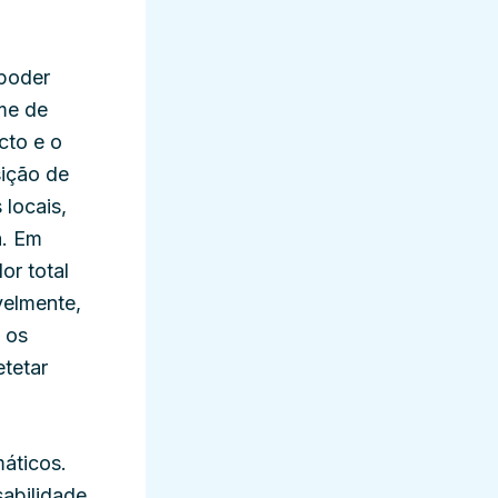
 poder
ume de
cto e o
sição de
 locais,
a. Em
or total
velmente,
 os
tetar
áticos.
abilidade,