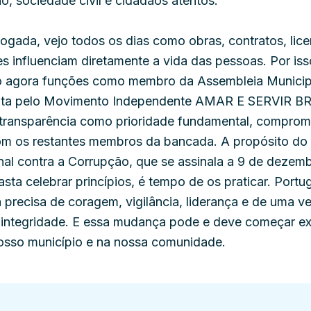
ão, sociedade civil e cidadãos atentos.
gada, vejo todos os dias como obras, contratos, lice
 influenciam diretamente a vida das pessoas. Por iss
 agora funções como membro da Assembleia Municip
eita pelo Movimento Independente AMAR E SERVIR B
transparência como prioridade fundamental, comprom
com os restantes membros da bancada. A propósito do
nal contra a Corrupção, que se assinala a 9 de dezemb
sta celebrar princípios, é tempo de os praticar. Portug
a precisa de coragem, vigilância, liderança e de uma v
e integridade. E essa mudança pode e deve começar e
nosso município e na nossa comunidade.