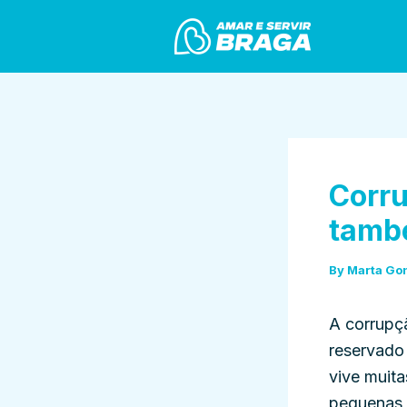
Skip
Post
to
navigation
content
Corru
també
By
Marta Go
A corrupç
reservado 
vive muita
pequenas d