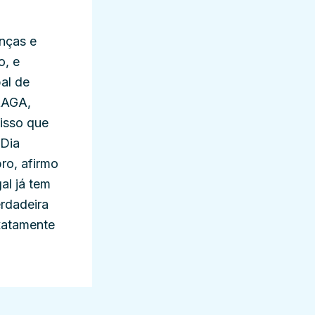
nças e
o, e
al de
RAGA,
isso que
 Dia
ro, afirmo
al já tem
erdadeira
xatamente