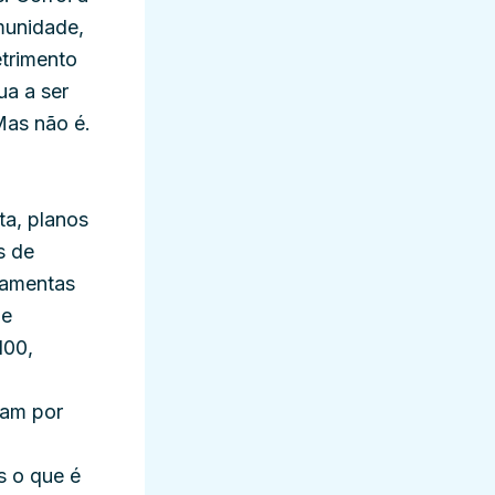
munidade,
trimento
a a ser
Mas não é.
ta, planos
s de
rramentas
de
100,
uam por
 o que é