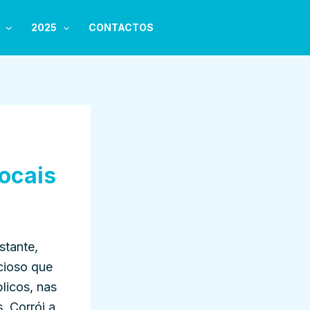
2025
CONTACTOS
e
ocais
stante,
cioso que
licos, nas
. Corrói a