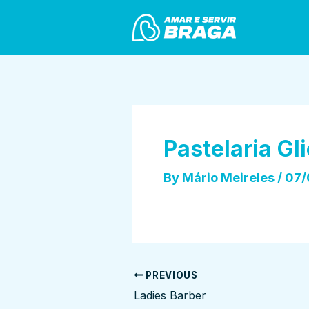
Skip
Post
to
navigation
content
Pastelaria Gli
By
Mário Meireles
/
07/
PREVIOUS
Ladies Barber