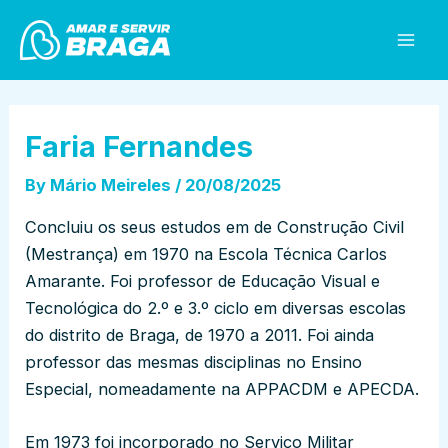
Skip
Post
Mai
to
navigation
Men
content
Faria Fernandes
By
Mário Meireles
/
20/08/2025
Concluiu os seus estudos em de Construção Civil
(Mestrança) em 1970 na Escola Técnica Carlos
Amarante. Foi professor de Educação Visual e
Tecnológica do 2.º e 3.º ciclo em diversas escolas
do distrito de Braga, de 1970 a 2011. Foi ainda
professor das mesmas disciplinas no Ensino
Especial, nomeadamente na APPACDM e APECDA.
Em 1973 foi incorporado no Serviço Militar