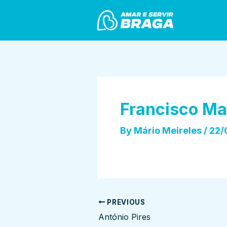
Skip
Post
to
navigation
content
Francisco Ma
By
Mário Meireles
/
22/
PREVIOUS
António Pires