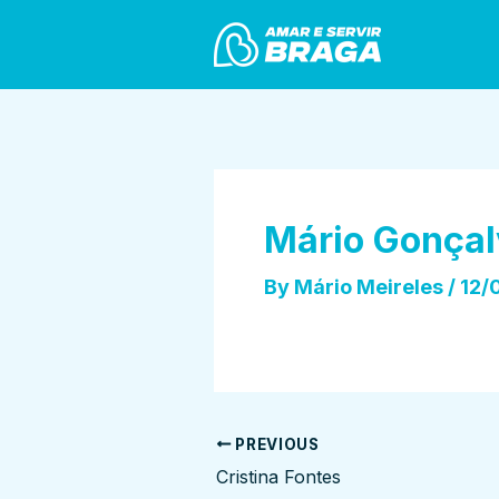
Skip
Post
to
navigation
content
Mário Gonçal
By
Mário Meireles
/
12/
PREVIOUS
Cristina Fontes