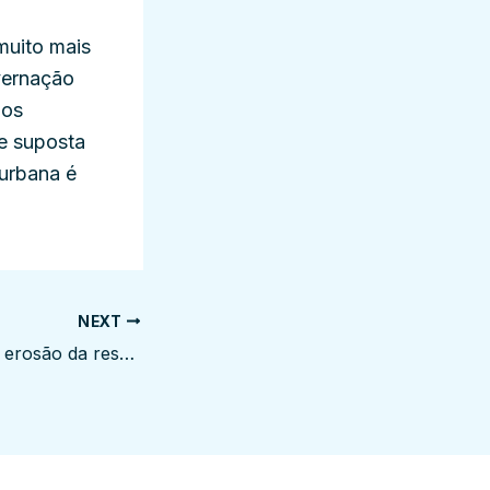
 muito mais
vernação
los
e suposta
 urbana é
NEXT
Do ad hominem à erosão da responsabilidade