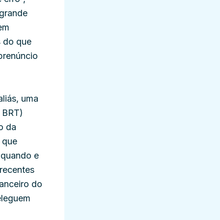
 grande
tem
s do que
prenúncio
aliás, uma
o BRT)
o da
a que
, quando e
 recentes
nanceiro do
releguem