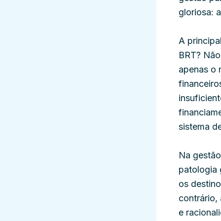
gloriosa: 
A principa
BRT? Não 
apenas o r
financeir
insuficien
financiam
sistema d
Na gestão
patologia
os destin
contrário,
e raciona