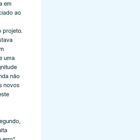
ta em
ciado ao
 projeto.
stava
am
de uma
gnitude
inda não
os novos
este
segundo,
ita
 erro”,