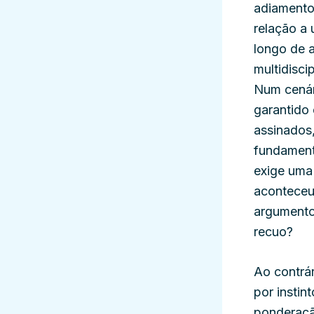
adiamento
relação a 
longo de 
multidisci
Num cenár
garantido 
assinados,
fundament
exige uma 
aconteceu
argumento
recuo?
Ao contrá
por instin
ponderação