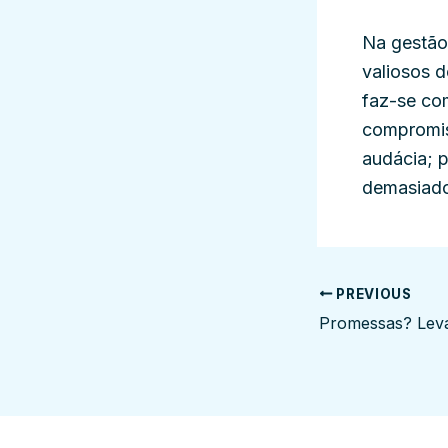
Na gestão 
valiosos d
faz-se com
compromis
audácia; p
demasiado 
PREVIOUS
Promessas? Leva