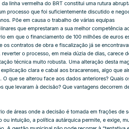
 da linha vermelha do BRT constitui uma rutura abrup
um processo que foi suficientemente discutido e nego
anos. Põe em causa o trabalho de várias equipas
plinares que emprestaram a sua melhor competência ao
io em que o financiamento de 100 milhões de euros e
e os contratos de obra e fiscalização já se encontrav
 reverter o processo, em meia dúzia de dias, carece 
ação técnica muito robusta. Uma alteração desta ma
explicação clara e cabal aos bracarenses, algo que a
. O que se alterou face aos dados anteriores? Quais 
s que levaram à decisão? Que vantagens decorrem d
rio de áreas onde a decisão é tomada em frações de 
to ou intuição, a política autárquica permite, e exige, mu
. A gestão municipal não pode recorrer à “tentativa e