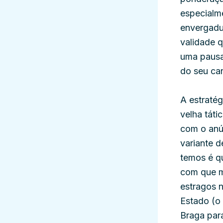
especialm
envergadu
validade 
uma pausa
do seu can
A estratég
velha táti
com o anú
variante d
temos é qu
com que m
estragos n
Estado (o
Braga para