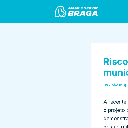
Skip
Post
to
navigation
content
Risco
munic
By
João Mig
A recente
o projeto
demonstraç
gestão pú