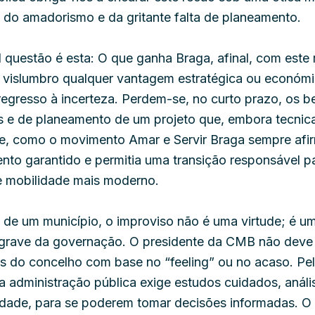
a do amadorismo e da gritante falta de planeamento.
l questão é esta: O que ganha Braga, afinal, com este
vislumbro qualquer vantagem estratégica ou económi
egresso à incerteza. Perdem-se, no curto prazo, os b
os e de planeamento de um projeto que, embora tecni
te, como o movimento Amar e Servir Braga sempre afir
ento garantido e permitia uma transição responsável p
e mobilidade mais moderno.
 de um município, o improviso não é uma virtude; é u
 grave da governação. O presidente da CMB não deve
os do concelho com base no “feeling” ou no acaso. Pe
 a administração pública exige estudos cuidados, análi
lidade, para se poderem tomar decisões informadas. O