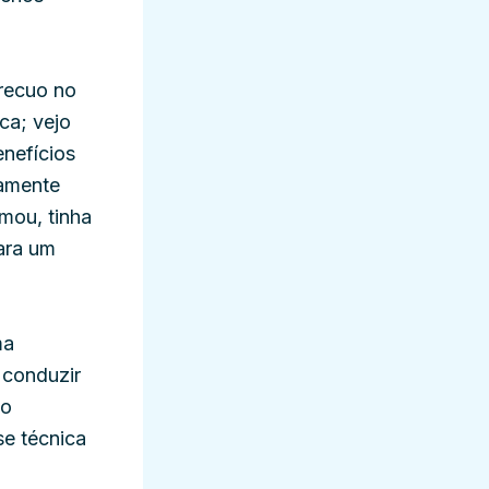
 recuo no
ca; vejo
enefícios
camente
mou, tinha
ara um
ma
 conduzir
lo
se técnica