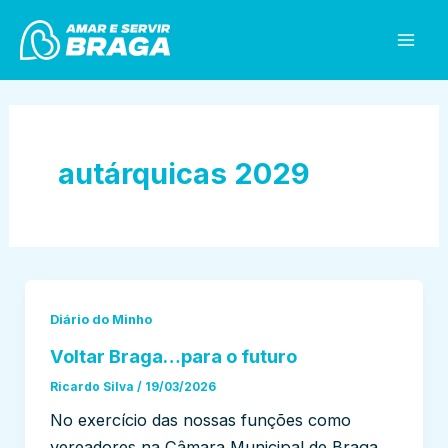
Skip
Mai
to
Men
content
autárquicas 2029
Diário do Minho
Voltar Braga…para o futuro
Ricardo Silva
/
19/03/2026
No exercício das nossas funções como
vereadores na Câmara Municipal de Braga,