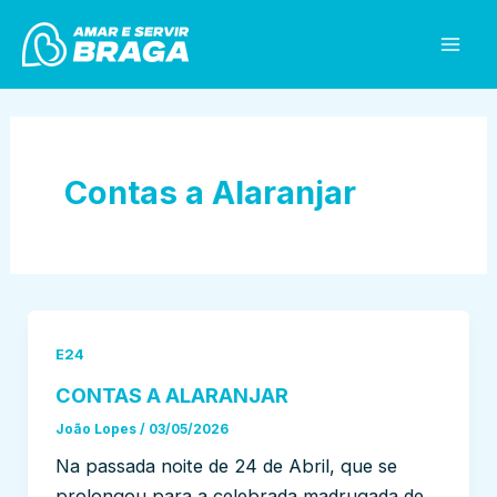
Skip
Mai
to
Men
content
Contas a Alaranjar
E24
CONTAS A ALARANJAR
João Lopes
/
03/05/2026
Na passada noite de 24 de Abril, que se
prolongou para a celebrada madrugada de