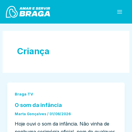
Skip
Mai
to
Men
content
Criança
Braga TV
O som da infância
Marta Gonçalves
/
01/06/2026
Hoje ouvi o som da infância. Não vinha de
nenhuma cerimónia oficial, nem de qualquer