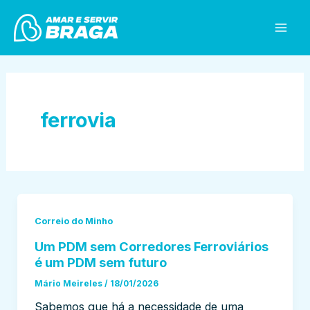
Skip
Mai
to
Men
content
ferrovia
Correio do Minho
Um PDM sem Corredores Ferroviários
é um PDM sem futuro
Mário Meireles
/
18/01/2026
Sabemos que há a necessidade de uma