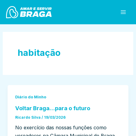
Skip
Mai
to
Men
content
habitação
Diário do Minho
Voltar Braga…para o futuro
Ricardo Silva
/
19/03/2026
No exercício das nossas funções como
vereadores na Câmara Municipal de Braga,