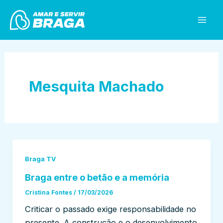
Skip
Mai
to
Men
content
Mesquita Machado
Braga TV
Braga entre o betão e a memória
Cristina Fontes
/
17/03/2026
Criticar o passado exige responsabilidade no
presente. A construção e o desenvolvimento