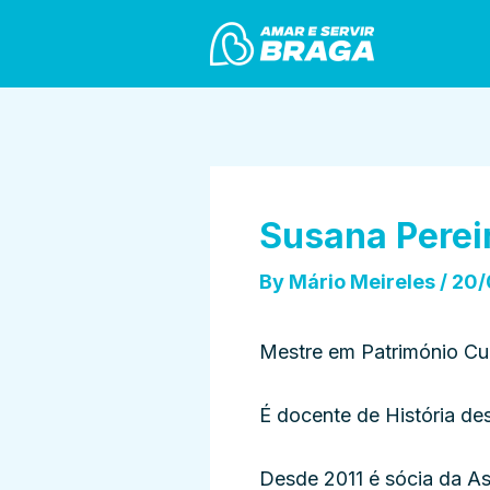
Skip
Post
to
navigation
content
Susana Perei
By
Mário Meireles
/
20/
Mestre em Património Cul
É docente de História de
Desde 2011 é sócia da As