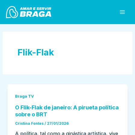
Skip
Mai
to
Men
content
Flik-Flak
Braga TV
O Flik-Flak de janeiro: A pirueta política
sobre o BRT
Cristina Fontes
/
27/01/2026
A política, tal como a ginástica artística, vive