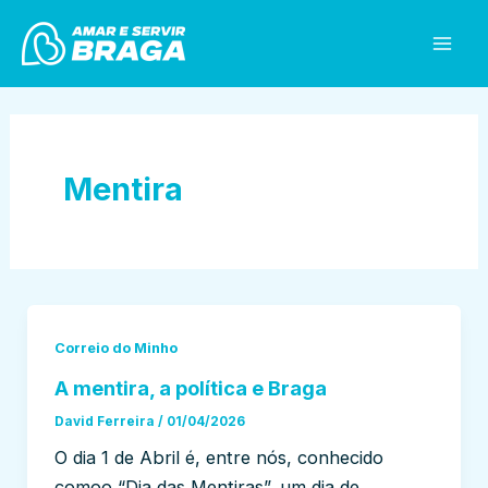
Skip
Mai
to
Men
content
Mentira
Correio do Minho
A mentira, a política e Braga
David Ferreira
/
01/04/2026
O dia 1 de Abril é, entre nós, conhecido
comoo “Dia das Mentiras”, um dia de