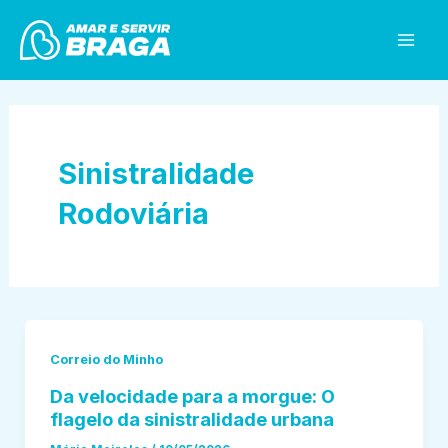
Skip
Mai
to
Men
content
Sinistralidade
Rodoviária
Correio do Minho
Da velocidade para a morgue: O
flagelo da sinistralidade urbana