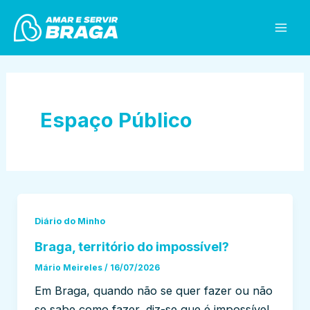
Skip
Mai
to
Men
content
Espaço Público
Diário do Minho
Braga, território do impossível?
Mário Meireles
/
16/07/2026
Em Braga, quando não se quer fazer ou não
se sabe como fazer, diz-se que é impossível.